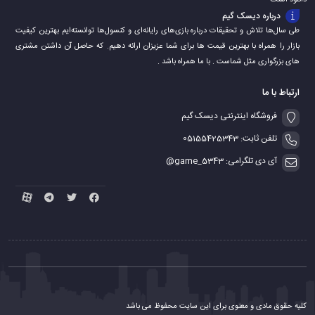
دانلود اهنگ
درباره دیسک گیم
طی سال‌ها تلاش و تحقیقات درباره بازی‌های رایانه‌ای و کنسول‌ها توانسته‌ایم بهترین کیفیت
بازار را همراه با بهترین قیمت ها برای شما عزیزان ارائه دهیم. که حاصل آن داشتن مشتری
های بزرگواری مثل شماست . با ما همراه باشد .
ارتباط با ما
فروشگاه اینترنتی دیسک گیم
تلفن ثابت: 05155425343
آی دی تلگرامی: game_5343@
کلیه حقوق مادی و معنوی برای این سایت محفوظ می باشد