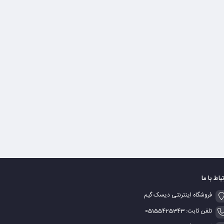
تباط با ما
فروشگاه اینترنتی دیسک گیم
تلفن ثابت: 05155425343