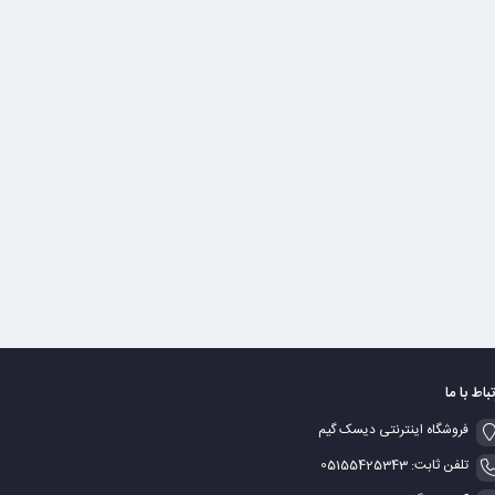
تباط با ما
فروشگاه اینترنتی دیسک گیم
تلفن ثابت: 05155425343