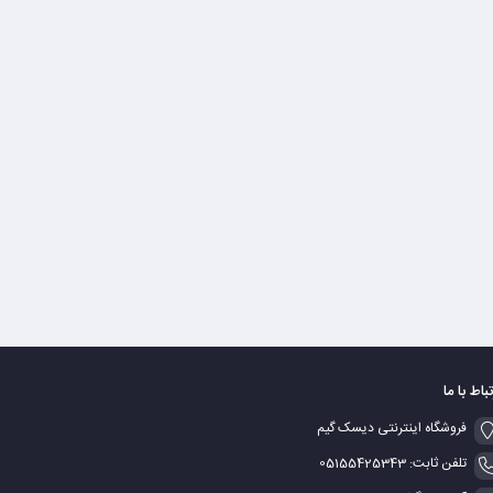
تباط با ما
فروشگاه اینترنتی دیسک گیم
تلفن ثابت: 05155425343