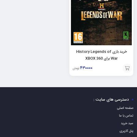
خرید بازی History Legends of
War برای XBOX 360
۴۳۰۰۰۰
تومان
افزودن
به
سبد
دسترسی های سایت :
صفحه اصلی
تماس با ما
سبد خرید
پنل کاربری