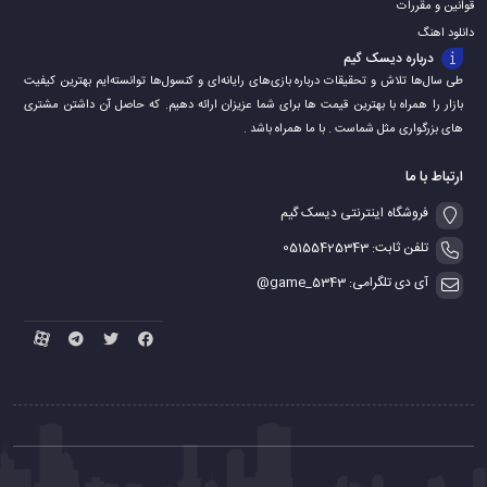
قوانین و مقررات
دانلود اهنگ
درباره دیسک گیم
طی سال‌ها تلاش و تحقیقات درباره بازی‌های رایانه‌ای و کنسول‌ها توانسته‌ایم بهترین کیفیت
بازار را همراه با بهترین قیمت ها برای شما عزیزان ارائه دهیم. که حاصل آن داشتن مشتری
های بزرگواری مثل شماست . با ما همراه باشد .
ارتباط با ما
فروشگاه اینترنتی دیسک گیم
تلفن ثابت: 05155425343
آی دی تلگرامی: game_5343@