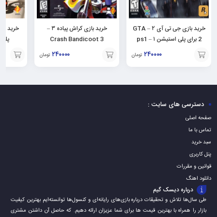
خرید بازی جی تی آی ۲ – GTA
خرید بازی کراش پیاده ۳ –
2 برای پلی استیشن ۱ – ps1
Crash Bandicoot 3
پلی اس
Warped برای ps1
۲۴۰۰۰۰
۲۴۰۰۰۰
تومان
تومان
افزودن
افزودن
افزودن
به
به
به
سبد
سبد
سبد
دسترسی های سایت :
صفحه اصلی
تماس با ما
سبد خرید
پنل کاربری
قوانین و مقررات
دانلود اهنگ
درباره دیسک گیم
طی سال‌ها تلاش و تحقیقات درباره بازی‌های رایانه‌ای و کنسول‌ها توانسته‌ایم بهترین کیفیت
بازار را همراه با بهترین قیمت ها برای شما عزیزان ارائه دهیم. که حاصل آن داشتن مشتری