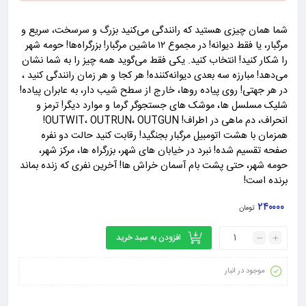
شما همان چیزی هستید که رانندگی می‌کنید بزرگ و سرسخت، سریع و
مرگبار، یا فقط دیوانه! در مجموع ۱۲ ماشین مرگبار! بزرگراه‌ها! حومه شهر
را شکار کنید! انتخاب کنید. یکی فقط می‌گوید همه چیز را به شما نشان
می‌دهد! مبارزه سه بعدی دیوانه‌کننده! هر کجا و هر زمان رانندگی کنید ،
در هر جهتی! روی پیاده روها، خارج از سطح شیب دار، به عابران پیاده!
شلیک مسلسل ها، موشک های جستجوگر گرما و موارد دیگر! ترمز و
انحراف، دم ماهی در اطراف! OUTWIT، OUTRUN، OUTGUN!
همزمان با هشت اتومبیل مرگبار بجنگید! رقابت کنید حالت دو نفره
صفحه تقسیم شده! نبرد در خیابان های شهر، بزرگراه ها، مرکز شهر،
حومه شهر، حتی پشت بام آسمان خراش ها! آخرین نفری که زنده بماند
برنده است!
۲۴۰۰۰۰
تومان
افزودن به سبد خرید
موجود در انبار