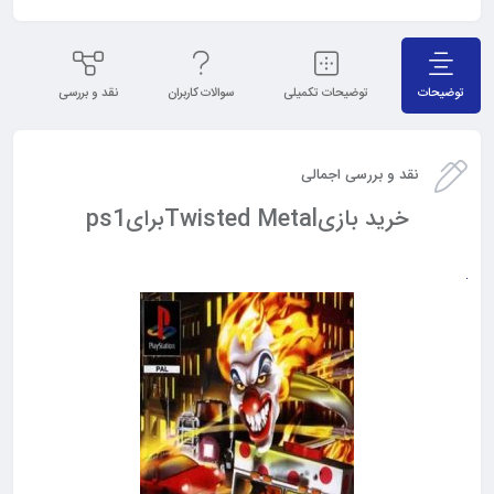
توضیحات
توضیحات تکمیلی
سوالات کاربران
نقد و بررسی
نظ
نقد و بررسی اجمالی
خرید بازیTwisted Metalبرایps1