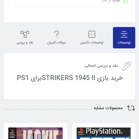
موجود در انبار
توضیحات
توضیحات تکمیلی
سوالات کاربران
نقد و بررسی
نظ
نقد و بررسی اجمالی
خرید بازی STRIKERS 1945 IIبرای PS1
محصولات مشابه