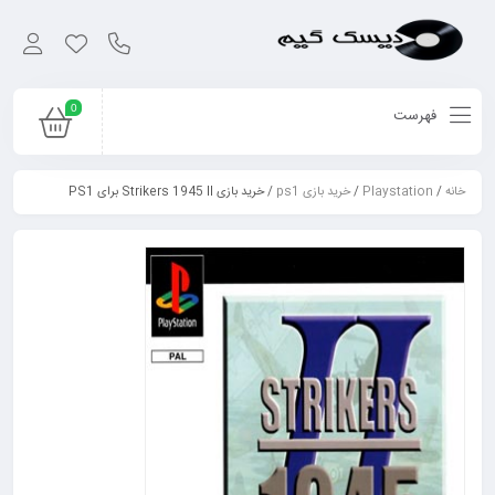
0
فهرست
خانه
/
Playstation
/
خرید بازی ps1
/ خرید بازی Strikers 1945 II برای PS1