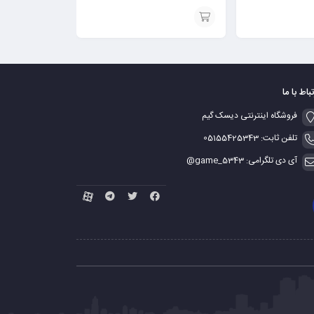
افزودن
به
سبد
تباط با ما
فروشگاه اینترنتی دیسک گیم
تلفن ثابت: 05155425343
آی دی تلگرامی: game_5343@