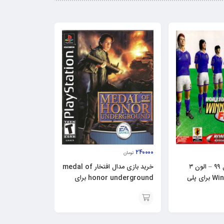
۲۴۰۰۰۰
تومان
خرید بازی فوتبال ۹۹ – الون ۳
خرید بازی مدال افتخار medal of
Winning Eleven 3 برای پلی
honor underground برای
سونی ۱ – ps1
افزودن