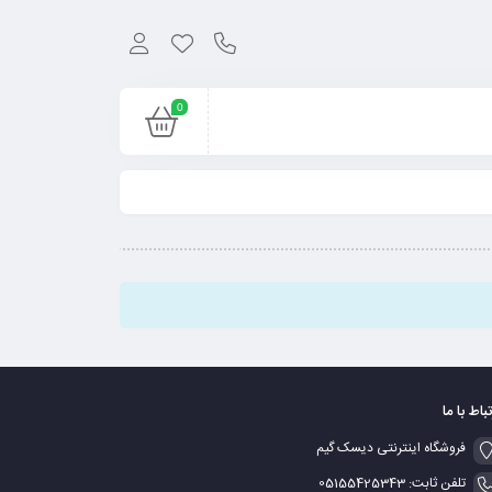
0
تباط با ما
فروشگاه اینترنتی دیسک گیم
تلفن ثابت: 05155425343