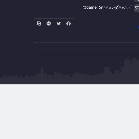
آی دی تلگرامی: game_5343@